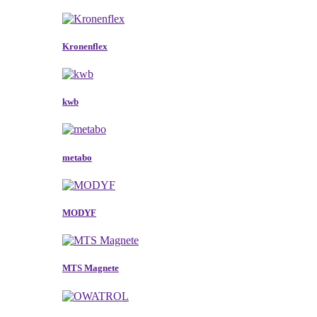
Kronenflex
kwb
metabo
MODYF
MTS Magnete