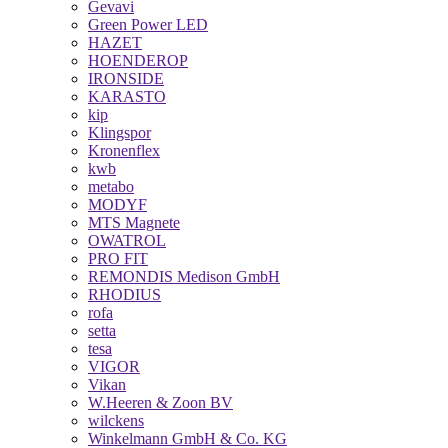
Gevavi
Green Power LED
HAZET
HOENDEROP
IRONSIDE
KARASTO
kip
Klingspor
Kronenflex
kwb
metabo
MODYF
MTS Magnete
OWATROL
PRO FIT
REMONDIS Medison GmbH
RHODIUS
rofa
setta
tesa
VIGOR
Vikan
W.Heeren & Zoon BV
wilckens
Winkelmann GmbH & Co. KG