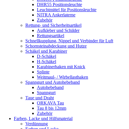
DHR55 Positionsleuchte
Leuchtmittel für Positionsleuchte
NITRA Ankerlaterne
Zubehör
Rettung- und Sicherheitsartikel
Aufkleber und Schilder
Rettungsartikel
Schnellkupplung, Nippel und Verbinder für Luft
Schornsteinabdeckung und Hutze
Schäkel und Karabiner
D-Schäkel
H-Schäkel
Karabinerhaken mit Knick
Splinte
Weitmaul- / Wirbellasthaken
Spanngurt und Autohebeband
Autohebeband
Spanngurt
Taue und Draht
ORKAVA Tau
Tau 8 bis 12mm
Zubehör
Farben, Lacke und Hilfsmaterial
Verdünnung
Farben und Lacke