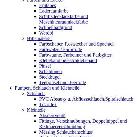
Epifanes
Laderaumfarbe
Schiffsdecklackfarbe und
Maschinenraumlackfarbe
Schnellhaftgrund
Werdol
Hilfsmaterial
Farbschaber, Roststecher und Spachtel
Farbwalze / Farbrrolle
Farbwanne, Farbeimer und Farbgitter
Klebeband oder Abklebeband
Pinsel
Schablonen
Steckbügel
Teerpinsel und Teerrolle
Pumpen, Schlauch und Kleinteile
Schlauch
PVC Absaug- u. Abflussschlauch,Spiralschlauch
Tricoflex
Kleinteile
Absperrventil
Fittinge, Verschraubungen, Doppelnippel und
Reduzierverschraubung
Messing Schlauchanschluss