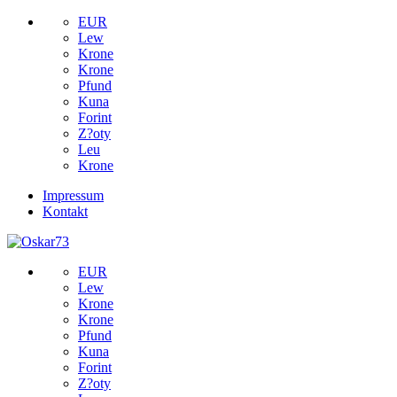
EUR
Lew
Krone
Krone
Pfund
Kuna
Forint
Z?oty
Leu
Krone
Impressum
Kontakt
EUR
Lew
Krone
Krone
Pfund
Kuna
Forint
Z?oty