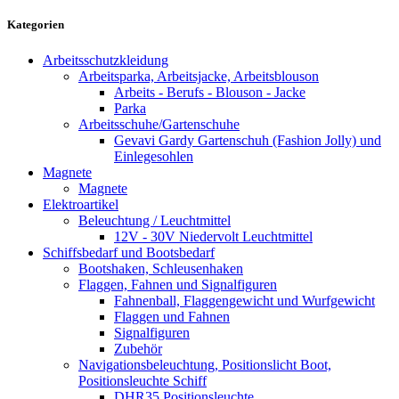
Kategorien
Arbeitsschutzkleidung
Arbeitsparka, Arbeitsjacke, Arbeitsblouson
Arbeits - Berufs - Blouson - Jacke
Parka
Arbeitsschuhe/Gartenschuhe
Gevavi Gardy Gartenschuh (Fashion Jolly) und
Einlegesohlen
Magnete
Magnete
Elektroartikel
Beleuchtung / Leuchtmittel
12V - 30V Niedervolt Leuchtmittel
Schiffsbedarf und Bootsbedarf
Bootshaken, Schleusenhaken
Flaggen, Fahnen und Signalfiguren
Fahnenball, Flaggengewicht und Wurfgewicht
Flaggen und Fahnen
Signalfiguren
Zubehör
Navigationsbeleuchtung, Positionslicht Boot,
Positionsleuchte Schiff
DHR35 Positionsleuchte