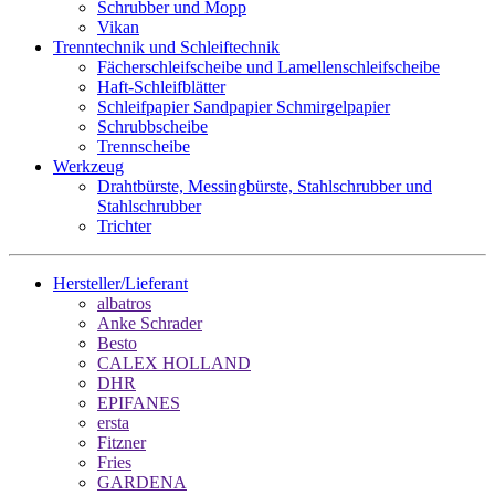
Schrubber und Mopp
Vikan
Trenntechnik und Schleiftechnik
Fächerschleifscheibe und Lamellenschleifscheibe
Haft-Schleifblätter
Schleifpapier Sandpapier Schmirgelpapier
Schrubbscheibe
Trennscheibe
Werkzeug
Drahtbürste, Messingbürste, Stahlschrubber und
Stahlschrubber
Trichter
Hersteller/Lieferant
albatros
Anke Schrader
Besto
CALEX HOLLAND
DHR
EPIFANES
ersta
Fitzner
Fries
GARDENA