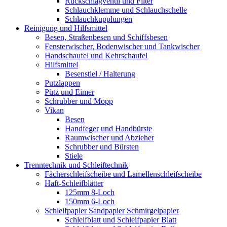
Rückschlagventil und Filter
Schlauchklemme und Schlauchschelle
Schlauchkupplungen
Reinigung und Hilfsmittel
Besen, Straßenbesen und Schiffsbesen
Fensterwischer, Bodenwischer und Tankwischer
Handschaufel und Kehrschaufel
Hilfsmittel
Besenstiel / Halterung
Putzlappen
Pütz und Eimer
Schrubber und Mopp
Vikan
Besen
Handfeger und Handbürste
Raumwischer und Abzieher
Schrubber und Bürsten
Stiele
Trenntechnik und Schleiftechnik
Fächerschleifscheibe und Lamellenschleifscheibe
Haft-Schleifblätter
125mm 8-Loch
150mm 6-Loch
Schleifpapier Sandpapier Schmirgelpapier
Schleifblatt und Schleifpapier Blatt