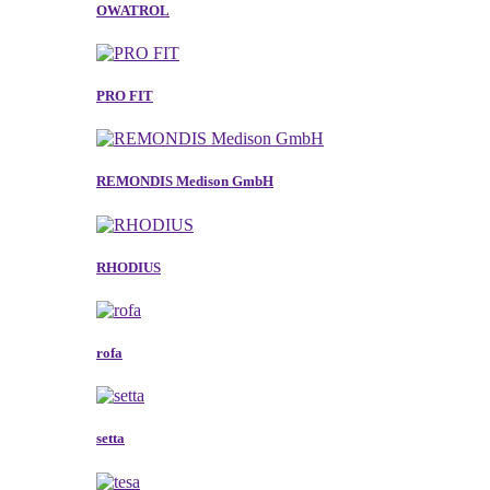
OWATROL
PRO FIT
REMONDIS Medison GmbH
RHODIUS
rofa
setta