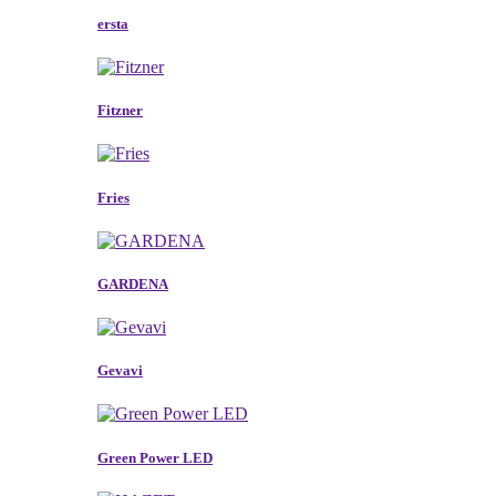
ersta
Fitzner
Fries
GARDENA
Gevavi
Green Power LED