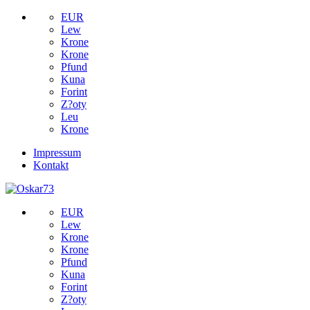
EUR
Lew
Krone
Krone
Pfund
Kuna
Forint
Z?oty
Leu
Krone
Impressum
Kontakt
EUR
Lew
Krone
Krone
Pfund
Kuna
Forint
Z?oty