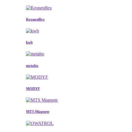
Kronenflex
kwb
metabo
MODYF
MTS Magnete