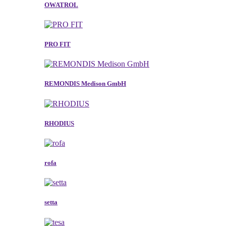
OWATROL
PRO FIT
REMONDIS Medison GmbH
RHODIUS
rofa
setta