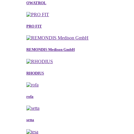
OWATROL
PRO FIT
REMONDIS Medison GmbH
RHODIUS
rofa
setta