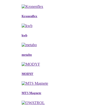
Kronenflex
kwb
metabo
MODYF
MTS Magnete