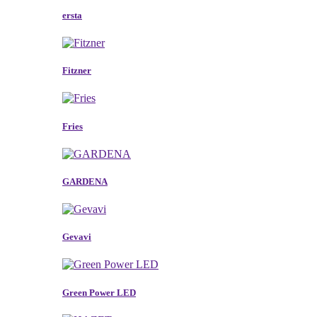
ersta
Fitzner
Fries
GARDENA
Gevavi
Green Power LED