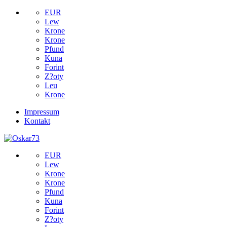
EUR
Lew
Krone
Krone
Pfund
Kuna
Forint
Z?oty
Leu
Krone
Impressum
Kontakt
EUR
Lew
Krone
Krone
Pfund
Kuna
Forint
Z?oty