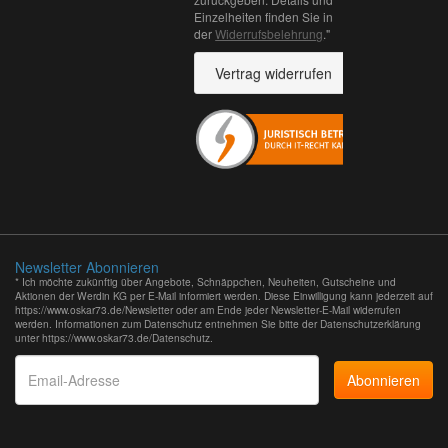
Einzelheiten finden Sie in
der
Widerrufsbelehrung
."
Vertrag widerrufen
Newsletter Abonnieren
* Ich möchte zukünftig über Angebote, Schnäppchen, Neuheiten, Gutscheine und
Aktionen der Werdin KG per E-Mail informiert werden. Diese Einwilligung kann jederzeit auf
https://www.oskar73.de/Newsletter oder am Ende jeder Newsletter-E-Mail widerrufen
werden. Informationen zum Datenschutz entnehmen Sie bitte der Datenschutzerklärung
unter https://www.oskar73.de/Datenschutz.
Email-
Adresse
Abonnieren