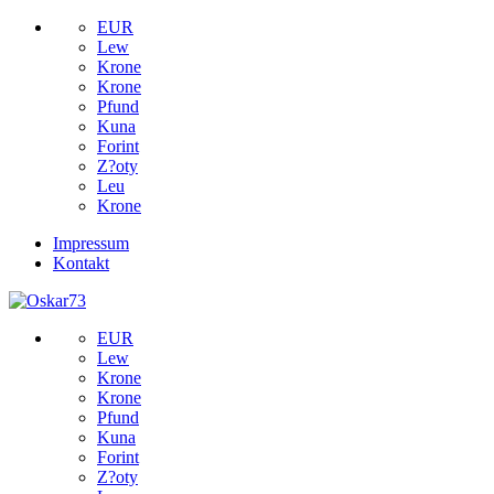
EUR
Lew
Krone
Krone
Pfund
Kuna
Forint
Z?oty
Leu
Krone
Impressum
Kontakt
EUR
Lew
Krone
Krone
Pfund
Kuna
Forint
Z?oty