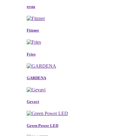
ersta
Fitzner
Fries
GARDENA
Gevavi
Green Power LED