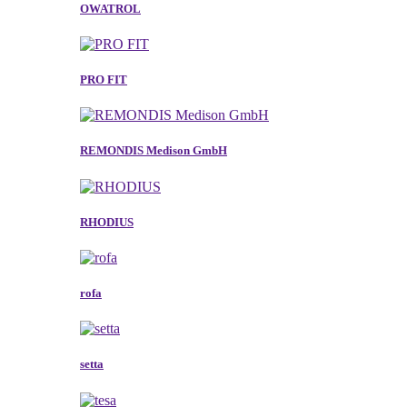
OWATROL
PRO FIT
REMONDIS Medison GmbH
RHODIUS
rofa
setta