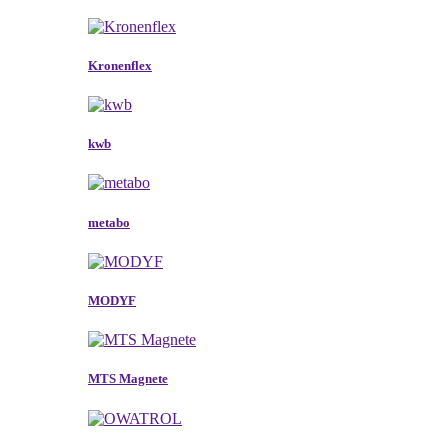
Kronenflex
kwb
metabo
MODYF
MTS Magnete